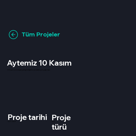
Tüm Projeler
Aytemiz 10 Kasım
10 Kasım'a özel gerçekleştirdiğimiz prodüksiyon çalışması
Proje tarihi
Proje
10.11.2021
TVC
türü