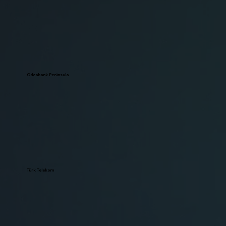
Odeabank Peninsula
Türk Telekom