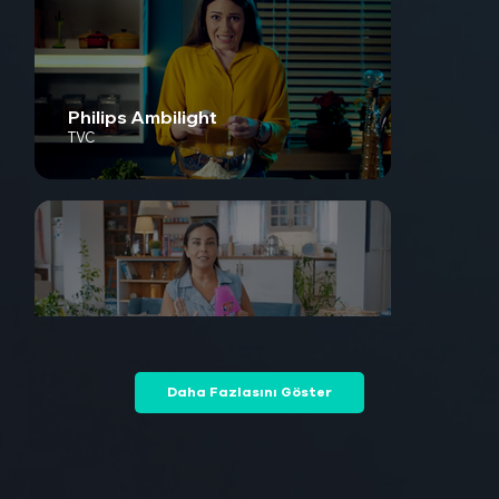
Philips Ambilight
TVC
Porçöz
TVC
Daha Fazlasını Göster