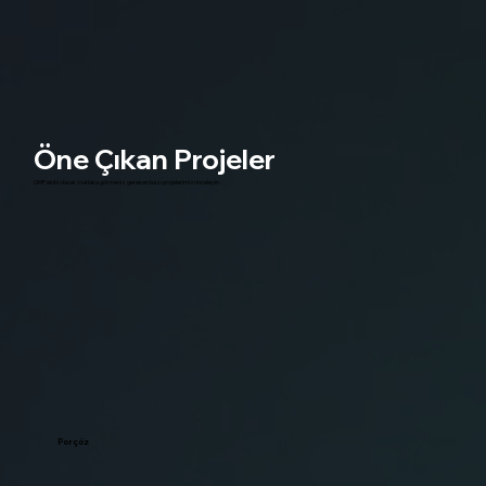
Öne Çıkan Projeler
OMP ekibi olarak mutlaka görmeniz gereken bazı projelerimizi inceleyin.
Porçöz