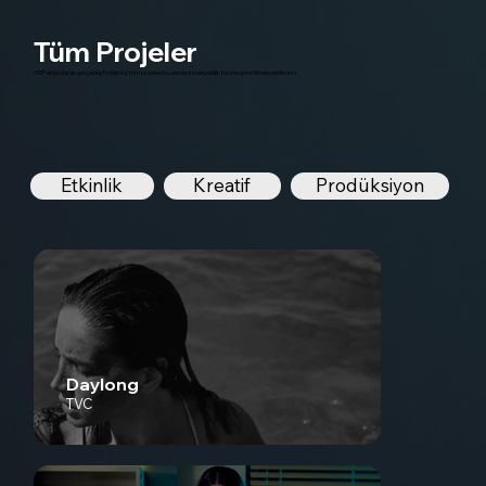
Tüm Projeler
OMP ekibi olarak gerçekleştirdiğimiz tüm projeleri bu alanda inceleyebilir, türüne göre filtreleyebilirsiniz.
Etkinlik
Kreatif
Prodüksiyon
Daylong
TVC