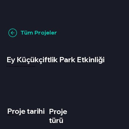
Tüm Projeler
Ey Küçükçiftlik Park Etkinliği
EY yıl sonu etkinlik festivali etkinlik posteri
Proje tarihi
Proje
15.05.2022
Poster
türü