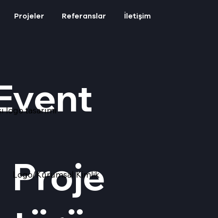
Projeler
Referanslar
İletişim
Event
sı logo tasarımı
Proje
Logo/Kurumsal Kimlik